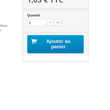
Quantité
fibres
e.
Ajouter au
panier