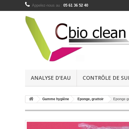
Appelez-nous au :
05 61 36 52 40
ANALYSE D'EAU
CONTRÔLE DE SU
Gamme hygiène
Eponge, grattoir
Eponge g