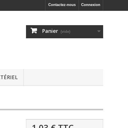
Contactez-nous
Connexion
Panier
(vide)
TÉRIEL
1,03 €
TTC