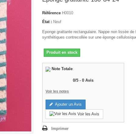
Référence
H0010
État :
Neuf
Eponge grattante rectangulaire. Nappe non lissée de 
synthétiques contrecollée sur une éponge cellulosiqu
Produit en stock
Note Totale
:
0
/
5
-
0
Avis
Voir les notes
Ajouter un Avis
Voir les Avis
Imprimer