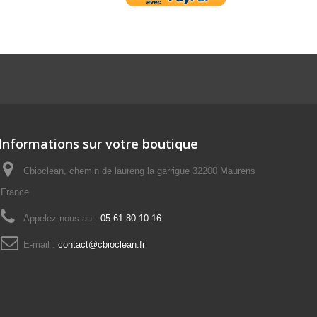
Informations sur votre boutique
Cbioclean, chemin de laureng la garrigue 32200 Maurens
France
Appelez-nous au :
05 61 80 10 16
E-mail :
contact@cbioclean.fr