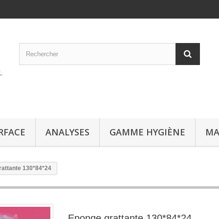
RFACE
ANALYSES
GAMME HYGIÈNE
MA
rattante 130*84*24
Eponge grattante 130*84*24