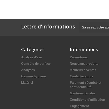
Lettre d'informations
Catégories
Informations
Analyse d'eau
Promotions
Contrôle de surface
Nouveaux produits
Analyses
Meilleures ventes
Gamme hygiène
Contactez-nous
Matériel
Paiement sécurisé et
confidentialité
Mentions légales
Conditions d'utilisation
Engagement